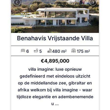
Benahavís
Vrijstaande Villa
6
5
480 m
175 m
2
2
€4,895,000
villa imagine: luxe opnieuw
gedefinieerd met eindeloos uitzicht
op de middellandse zee, gibraltar en
afrika welkom bij villa imagine - waar
tijdloze elegantie en adembenemende
u ...