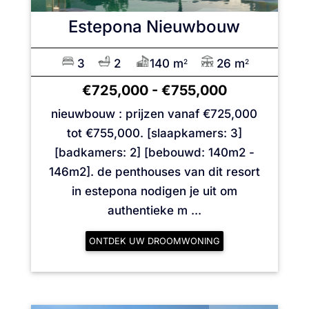
Estepona
Nieuwbouw
3
2
140 m
26 m
2
2
€725,000
-
€755,000
nieuwbouw : prijzen vanaf €725,000
tot €755,000. [slaapkamers: 3]
[badkamers: 2] [bebouwd: 140m2 -
146m2]. de penthouses van dit resort
in estepona nodigen je uit om
authentieke m ...
ONTDEK UW DROOMWONING