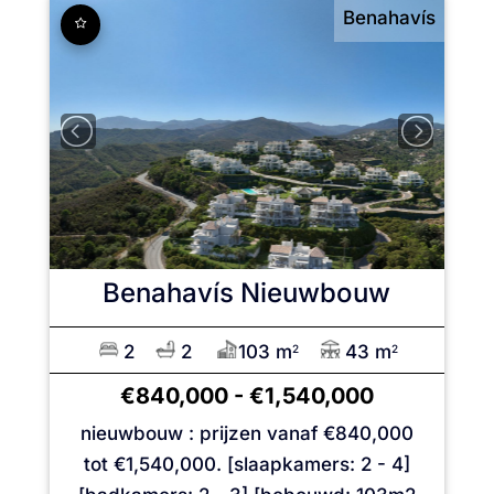
Benahavís
Benahavís
Nieuwbouw
2
2
103 m
43 m
2
2
€840,000
-
€1,540,000
nieuwbouw : prijzen vanaf €840,000
tot €1,540,000. [slaapkamers: 2 - 4]