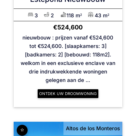
3
2
118 m
43 m
2
2
€524,600
nieuwbouw : prijzen vanaf €524,600
tot €524,600. [slaapkamers: 3]
[badkamers: 2] [bebouwd: 118m2].
welkom in een exclusieve enclave van
drie indrukwekkende woningen
gelegen aan de ...
ONTDEK UW DROOMWONING
Altos de los Monteros