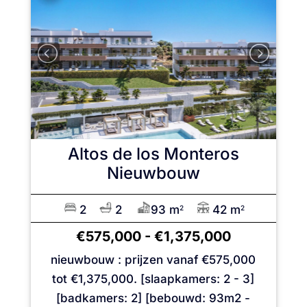
Altos de los Monteros
Nieuwbouw
2
2
93 m
42 m
2
2
€575,000
-
€1,375,000
nieuwbouw : prijzen vanaf €575,000
tot €1,375,000. [slaapkamers: 2 - 3]
[badkamers: 2] [bebouwd: 93m2 -