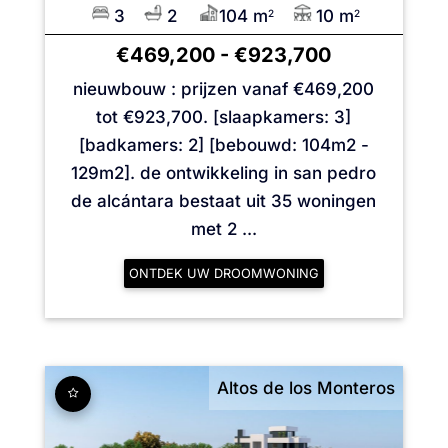
3
2
104 m
10 m
2
2
€469,200
-
€923,700
nieuwbouw : prijzen vanaf €469,200
tot €923,700. [slaapkamers: 3]
[badkamers: 2] [bebouwd: 104m2 -
129m2]. de ontwikkeling in san pedro
de alcántara bestaat uit 35 woningen
met 2 ...
ONTDEK UW DROOMWONING
Altos de los Monteros