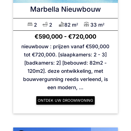
Marbella
Nieuwbouw
2
2
82 m
33 m
2
2
€590,000
-
€720,000
nieuwbouw : prijzen vanaf €590,000
tot €720,000. [slaapkamers: 2 - 3]
[badkamers: 2] [bebouwd: 82m2 -
120m2]. deze ontwikkeling, met
bouwvergunning reeds verleend, is
een modern, ...
ONTDEK UW DROOMWONING