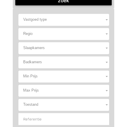
zoek
Vastgoed type
Regio
Slaapkamers
Badkamers
Min Prijs
Max Prijs
Toestand