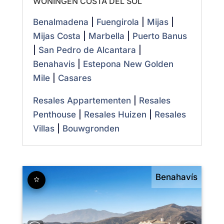
WONINGEN COSTA DEL SOL
Benalmadena
|
Fuengirola
|
Mijas
|
Mijas Costa
|
Marbella
|
Puerto Banus
|
San Pedro de Alcantara
|
Benahavis
|
Estepona New Golden
Mile
|
Casares
Resales Appartementen
|
Resales
Penthouse
|
Resales Huizen
|
Resales
Villas
|
Bouwgronden
Benahavís