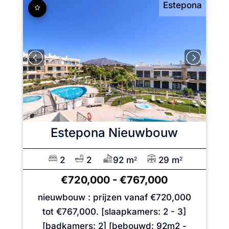
Estepona
Estepona
Nieuwbouw
2
2
92 m
29 m
2
2
€720,000
-
€767,000
nieuwbouw : prijzen vanaf €720,000
tot €767,000. [slaapkamers: 2 - 3]
[badkamers: 2] [bebouwd: 92m2 -