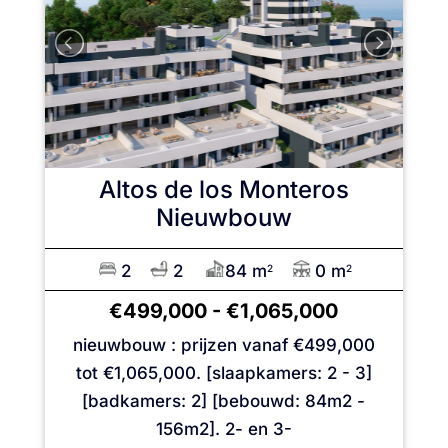
Altos de los Monteros
Nieuwbouw
2
2
84 m
0 m
2
2
€499,000
-
€1,065,000
nieuwbouw : prijzen vanaf €499,000
tot €1,065,000. [slaapkamers: 2 - 3]
[badkamers: 2] [bebouwd: 84m2 -
156m2]. 2- en 3-