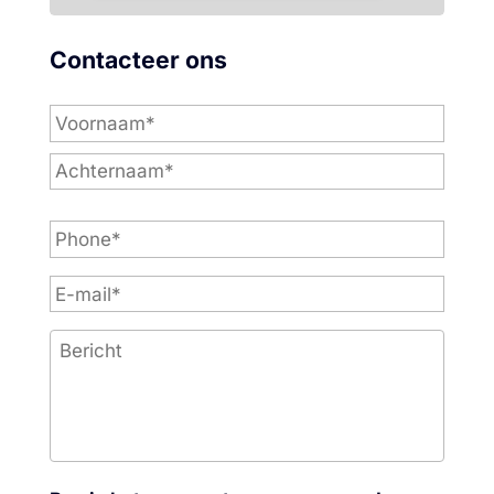
Contacteer ons
P
h
o
n
e
*