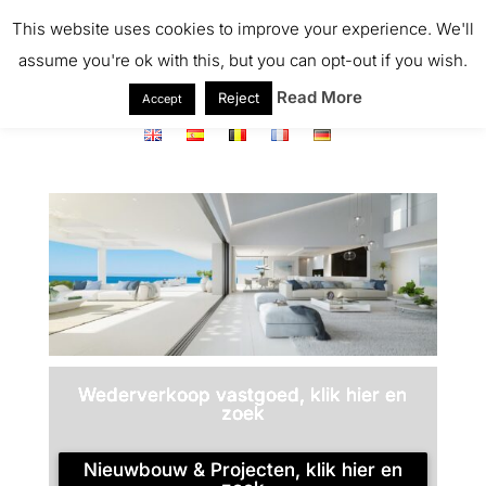
menu
This website uses cookies to improve your experience. We'll
Fav
0
assume you're ok with this, but you can opt-out if you wish.
Read More
Reject
Accept
+34 691 531 911
Wederverkoop vastgoed, klik hier en
zoek
Nieuwbouw & Projecten, klik hier en