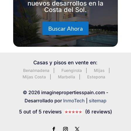
nuevos desarrollos en la
Costa del Sol.
Buscar Ahora
Casas y pisos en vente en:
Benalmadena
Fuengirola
Mijas
Mijas Costa
Marbella
Estepona
© 2026 imaginepropertiesspain.com -
Desarrollado por
InmoTech
|
sitemap
5 out of 5 reviews
(6 reviews)