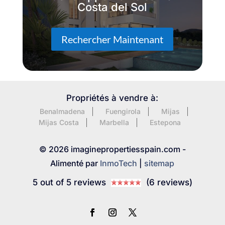
Costa del Sol
Rechercher Maintenant
Propriétés à vendre à:
Benalmadena
Fuengirola
Mijas
Mijas Costa
Marbella
Estepona
© 2026 imaginepropertiesspain.com -
Alimenté par
InmoTech
|
sitemap
5 out of 5 reviews
(6 reviews)