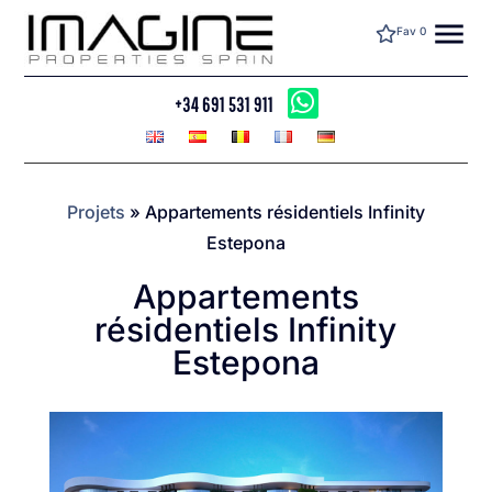
menu
Fav
0
+34 691 531 911
Projets
»
Appartements résidentiels Infinity
Estepona
Appartements
résidentiels Infinity
Estepona