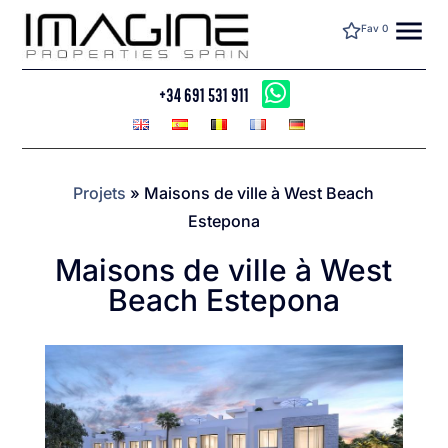
menu
Fav
0
+34 691 531 911
Projets
»
Maisons de ville à West Beach
Estepona
Maisons de ville à West
Beach Estepona