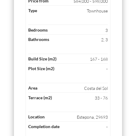
584,000 - 598,000
Townhouse
3
2, 3
167 - 168
-
Costa del Sol
33 - 76
Estepona, 29693
-