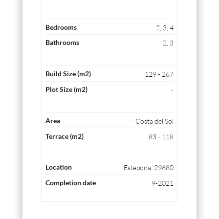
2, 3, 4
2, 3
129 - 267
-
Costa del Sol
83 - 118
Estepona, 29680
9-2021