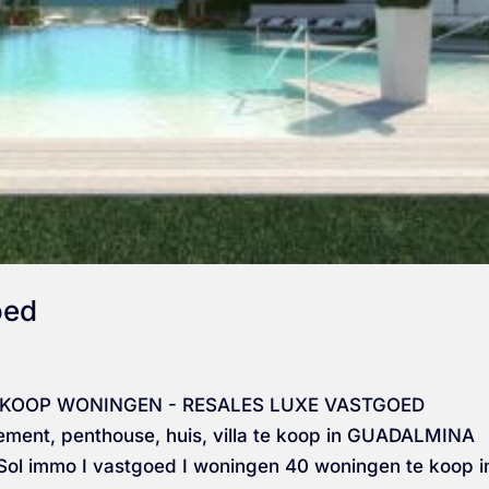
oed
ERKOOP WONINGEN - RESALES LUXE VASTGOED
t, penthouse, huis, villa te koop in GUADALMINA
l immo I vastgoed I woningen 40 woningen te koop i