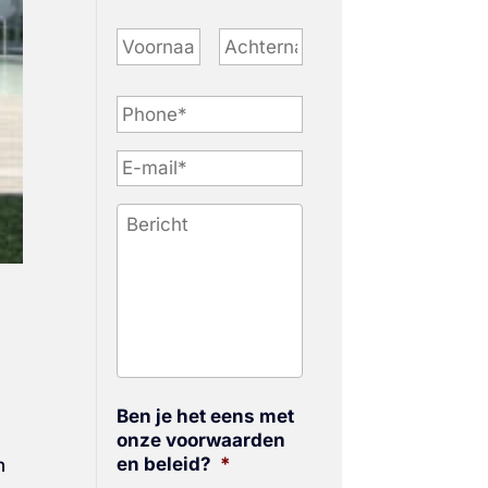
P
h
o
n
e
*
Ben je het eens met
onze voorwaarden
en beleid?
*
n