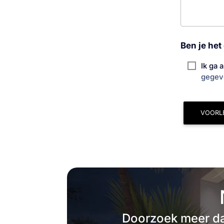
Ben je he
Ik ga 
gegev
VOORL
Doorzoek meer da