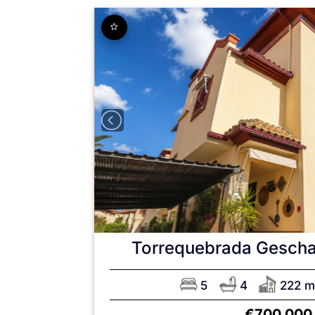
Torrequebrada
Gescha
5
4
222 m
€700,000