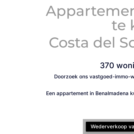
Appartement
te
Costa del S
370 woni
Doorzoek ons vastgoed-immo-won
Een appartement in Benalmadena ku
Wederverkoop vas