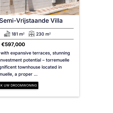
Semi-Vrijstaande Villa
2
181 m
230 m
2
2
€597,000
with expansive terraces, stunning
investment potential – torremuelle
gnificent townhouse located in
muelle, a proper ...
EK UW DROOMWONING