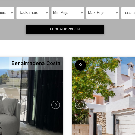
ers
Badkamers
Min Prijs
Max Prijs
Toesta
UITGEBREID ZOEKEN
Benalmadena Costa