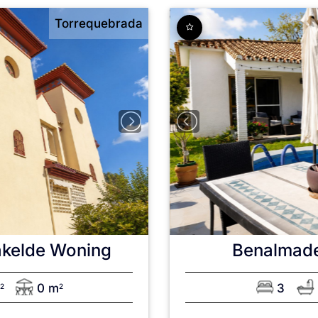
Torrequebrada
kelde Woning
Benalmad
0 m
3
2
2