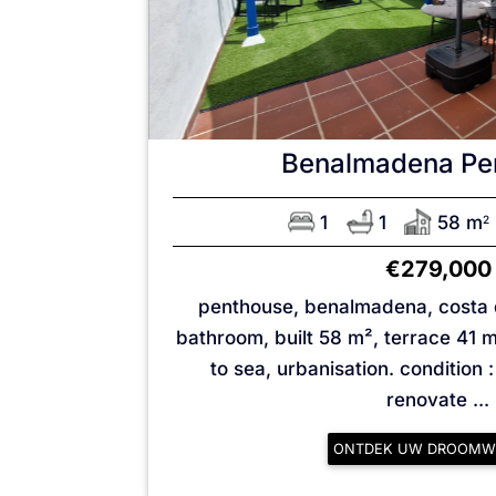
Benalmadena
Pe
1
1
58 m
2
€279,000
penthouse, benalmadena, costa d
bathroom, built 58 m², terrace 41 m²
to sea, urbanisation. condition :
‌renovate ...
ONTDEK UW DROOMW