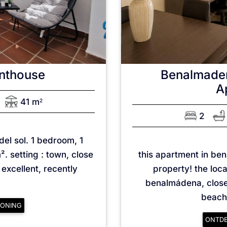
nthouse
Benalmade
A
41 m
2
2
el sol. 1 bedroom, 1
. setting : town, close
this apartment in be
 excellent, recently
property! the loca
benalmádena, close
beach,
ONING
ONTD