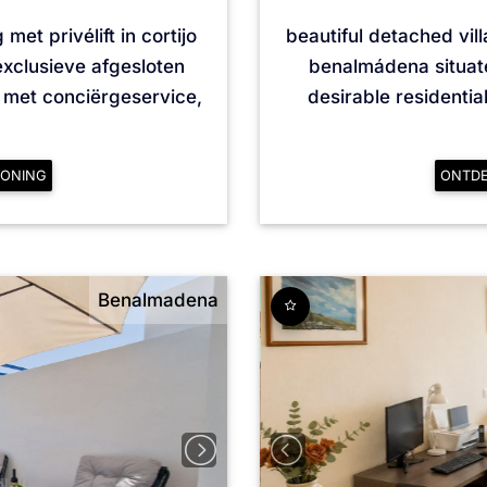
t privélift in cortijo
beautiful detached vil
xclusieve afgesloten
benalmádena situat
 met conciërgeservice,
desirable residentia
ONING
ONTD
Benalmadena