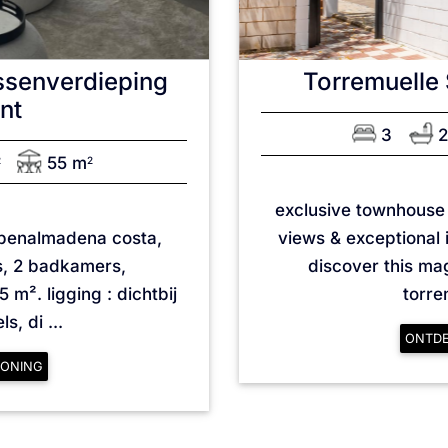
ssenverdieping
Torremuelle
nt
3
55 m
2
2
exclusive townhouse 
 benalmadena costa,
views & exceptional 
s, 2 badkamers,
discover this ma
m². ligging : dichtbij
torre
s, di ...
ONTD
ONING