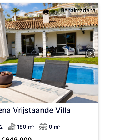
Benalmadena
ena
Vrijstaande Villa
2
180 m
0 m
2
2
€649,000