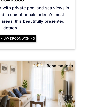
la with private pool and sea views in
ed in one of benalmádena's most
l areas, this beautifully presented
detach ...
EK UW DROOMWONING
Benalmadena