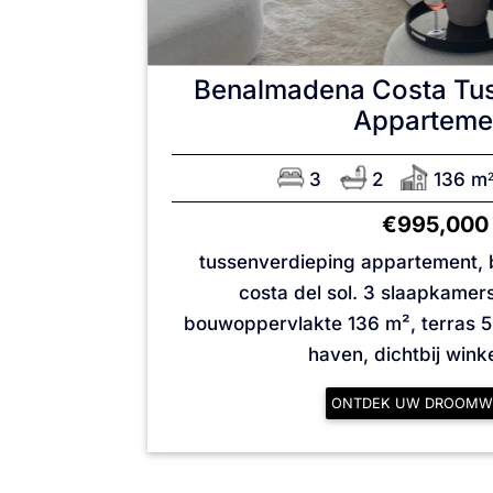
Benalmadena Costa
Tu
Apparteme
3
2
136 m
€995,000
tussenverdieping appartement,
costa del sol. 3 slaapkamer
bouwoppervlakte 136 m², terras 55 
haven, dichtbij winkel
ONTDEK UW DROOMW