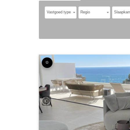
Vastgoed type
Regio
Slaapkam