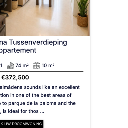
na
Tussenverdieping
ppartement
1
74 m
10 m
2
2
€372,500
nalmádena sounds like an excellent
tion in one of the best areas of
 to parque de la paloma and the
 is ideal for thos ...
EK UW DROOMWONING