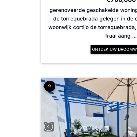
gerenoveerde geschakelde woning me
de torrequebrada gelegen in de e
woonwijk cortijo de torrequebrada,
fraai aang ...
ONTDEK UW DROOMW