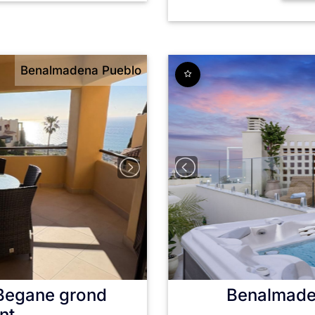
Benalmadena Pueblo
Begane grond
Benalmade
nt