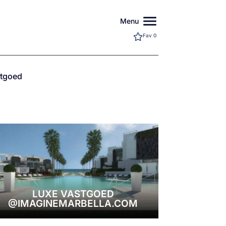
menu
Menu
Fav
0
stgoed
LUXE VASTGOED
@IMAGINEMARBELLA.COM