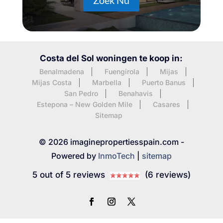
Zoek Nu
Costa del Sol woningen te koop in:
Benalmadena
Fuengirola
Mijas
Mijas Costa
Marbella
Puerto Banus
San Pedro
Benahavis
Estepona – New Golden Mile
Casares
Sitemap
© 2026 imaginepropertiesspain.com -
Powered by
InmoTech
|
sitemap
5 out of 5 reviews
(6 reviews)