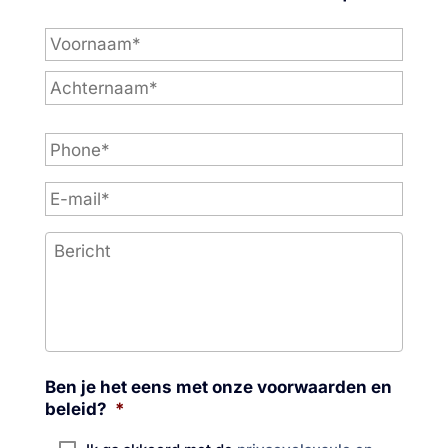
P
h
o
n
e
*
Ben je het eens met onze voorwaarden en
beleid?
*