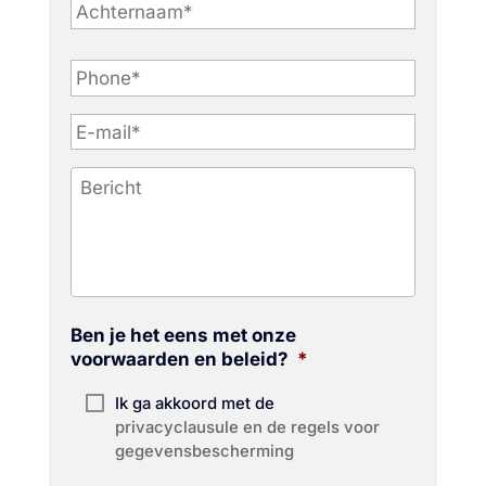
P
h
o
n
e
*
Ben je het eens met onze
voorwaarden en beleid?
*
Ik ga akkoord met de
privacyclausule en de regels voor
gegevensbescherming