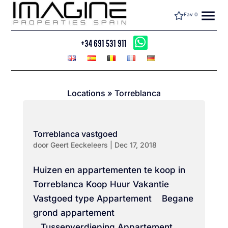
menu
Fav
0
+34 691 531 911
Locations
»
Torreblanca
Torreblanca vastgoed
door
Geert Eeckeleers
|
Dec 17, 2018
Huizen en appartementen te koop in
Torreblanca Koop Huur Vakantie
Vastgoed type Appartement Begane
grond appartement
Tussenverdieping Appartement