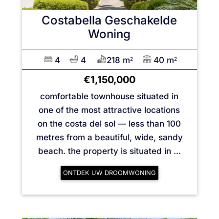
Costabella
Geschakelde
Woning
4
4
218 m
40 m
2
2
€1,150,000
comfortable townhouse situated in
one of the most attractive locations
on the costa del sol — less than 100
metres from a beautiful, wide, sandy
beach. the property is situated in ...
ONTDEK UW DROOMWONING