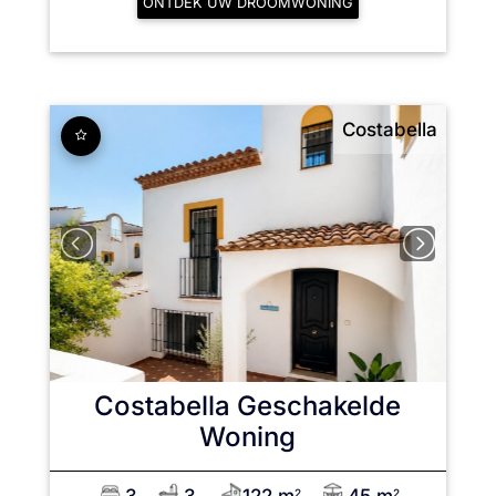
ONTDEK UW DROOMWONING
Costabella
Costabella
Geschakelde
Woning
2
2