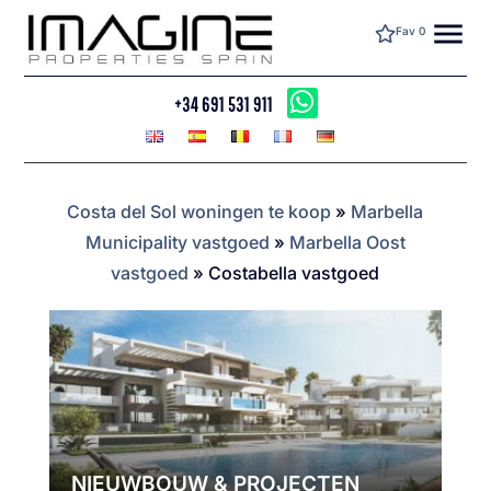
menu
Fav
0
+34 691 531 911
Costa del Sol woningen te koop
»
Marbella
Municipality vastgoed
»
Marbella Oost
vastgoed
»
Costabella vastgoed
NIEUWBOUW & PROJECTEN