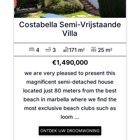
Costabella
Semi-Vrijstaande
Villa
4
3
171 m
25 m
2
2
€1,490,000
we are very pleased to present this
magnificent semi-detached house
located just 80 meters from the best
beach in marbella where we find the
most exclusive beach clubs such as
loom ...
ONTDEK UW DROOMWONING