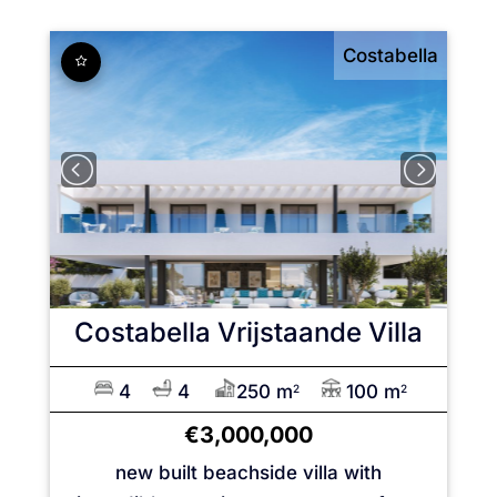
Costabella
Costabella
Vrijstaande Villa
4
4
250 m
100 m
2
2
€3,000,000
new built beachside villa with