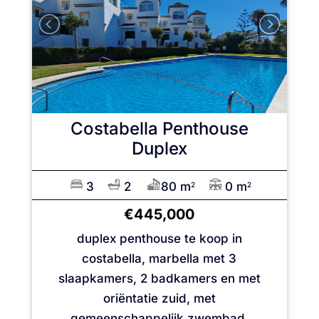
Costabella
Penthouse
Duplex
3
2
80 m
0 m
2
2
€445,000
duplex penthouse te koop in
costabella, marbella met 3
slaapkamers, 2 badkamers en met
oriëntatie zuid, met
gemeenschappelijk zwembad,