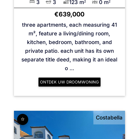
3
3
123 m
0 m
2
2
€639,000
three apartments, each measuring 41
m², feature a living/dining room,
kitchen, bedroom, bathroom, and
private patio. each unit has its own
separate title deed, making it an ideal
o ...
ONTDEK UW DROOMWONING
Costabella