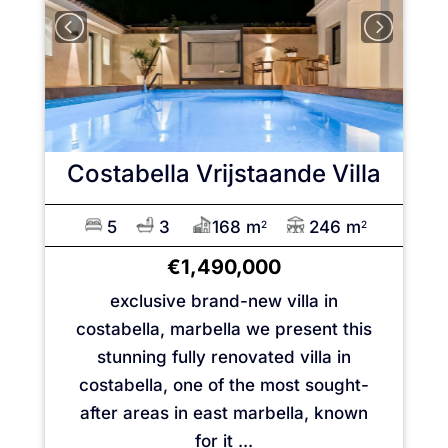
Costabella
Vrijstaande Villa
5
3
168 m
246 m
2
2
€1,490,000
exclusive brand-new villa in
costabella, marbella we present this
stunning fully renovated villa in
costabella, one of the most sought-
after areas in east marbella, known
for it ...