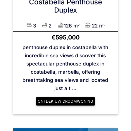
Costabella
Penthouse
Duplex
3
2
126 m
22 m
2
2
€595,000
penthouse duplex in costabella with
incredible sea views discover this
spectacular penthouse duplex in
costabella, marbella, offering
breathtaking sea views and located
just a t ...
ONTDEK UW DROOMWONING