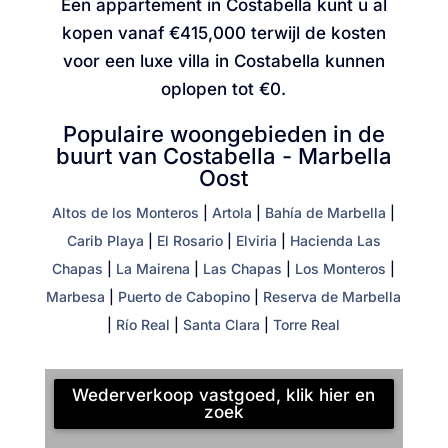
Een appartement in Costabella kunt u al
kopen vanaf
€415,000
terwijl de kosten
voor een luxe villa in Costabella kunnen
oplopen tot
€0
.
Populaire woongebieden in de
buurt van Costabella - Marbella
Oost
Altos de los Monteros
|
Artola
|
Bahía de Marbella
|
Carib Playa
|
El Rosario
|
Elviria
|
Hacienda Las
Chapas
|
La Mairena
|
Las Chapas
|
Los Monteros
|
Marbesa
|
Puerto de Cabopino
|
Reserva de Marbella
|
Río Real
|
Santa Clara
|
Torre Real
Wederverkoop vastgoed, klik hier en
zoek