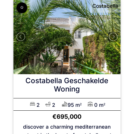
Costabella
Costabella
Geschakelde
Woning
2
2
95 m
0 m
2
2
€695,000
discover a charming mediterranean