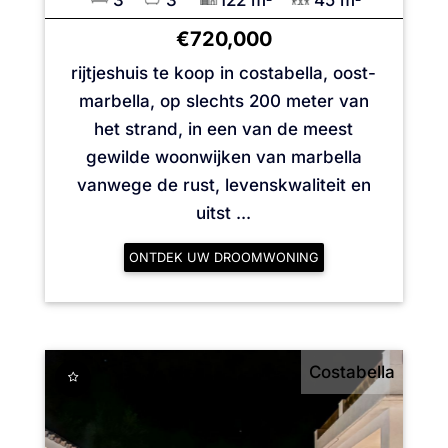
3
3
122 m
45 m
€720,000
rijtjeshuis te koop in costabella, oost-
marbella, op slechts 200 meter van
het strand, in een van de meest
gewilde woonwijken van marbella
vanwege de rust, levenskwaliteit en
uitst ...
ONTDEK UW DROOMWONING
Costabella