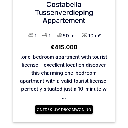
Costabella
Tussenverdieping
Appartement
1
1
60 m
10 m
2
2
€415,000
.one-bedroom apartment with tourist
license – excellent location discover
this charming one-bedroom
apartment with a valid tourist license,
perfectly situated just a 10-minute w
...
ONTDEK UW DROOMWONING