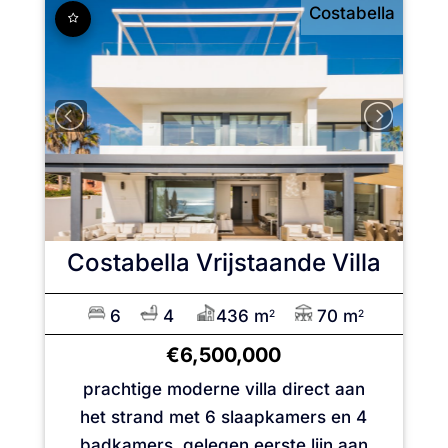
Costabella
Costabella
Vrijstaande Villa
6
4
436 m
70 m
2
2
€6,500,000
prachtige moderne villa direct aan
het strand met 6 slaapkamers en 4
badkamers, gelegen eerste lijn aan