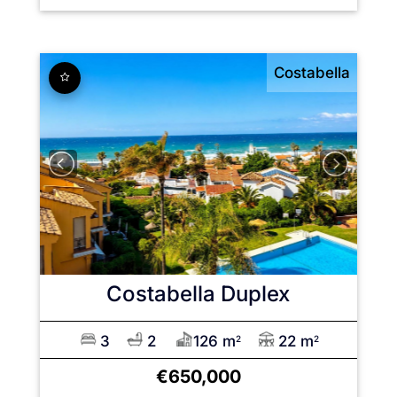
Costabella
Costabella
Duplex
3
2
126 m
22 m
2
2
€650,000