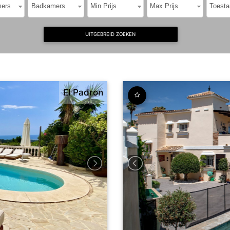
ers
Badkamers
Min Prijs
Max Prijs
Toesta
UITGEBREID ZOEKEN
El Padron