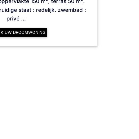
pervlakte 150 m², terras 50 m².
 huidige staat : redelijk. zwembad :
privé ...
EK UW DROOMWONING