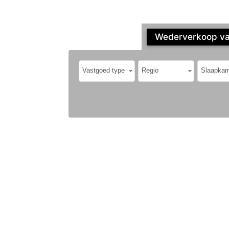
Wederverkoop vas
Vastgoed type
Regio
Slaapkam