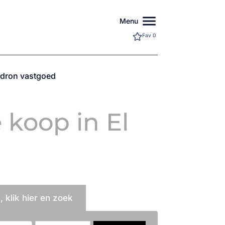
menu
Menu
Fav
0
adron vastgoed
koop in El
 klik hier en zoek