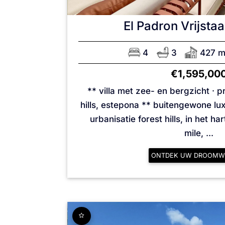
El Padron
Vrijstaa
4
3
427 
€1,595,00
** villa met zee- en bergzicht · 
hills, estepona ** buitengewone luxe
urbanisatie forest hills, in het h
mile, ...
ONTDEK UW DROOMW