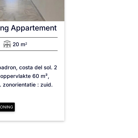
ing Appartement
20 m
2
adron, costa del sol. 2
oppervlakte 60 m²,
. zonorientatie : zuid.
ONING