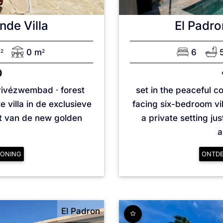
nde Villa
El Padro
m
0 m
6
2
2
0
privézwembad · forest
set in the peaceful c
 villa in de exclusieve
facing six-bedroom vi
art van de new golden
a private setting ju
a
ONING
ONTD
El Padron