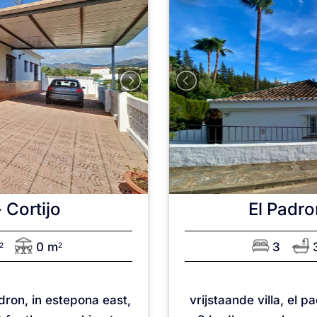
 Cortijo
El Padro
0 m
3
2
2
adron, in estepona east,
vrijstaande villa, el 