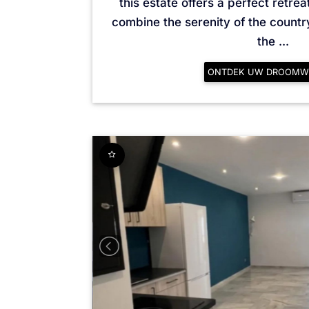
this estate offers a perfect retrea
combine the serenity of the countr
the ...
ONTDEK UW DROOMW