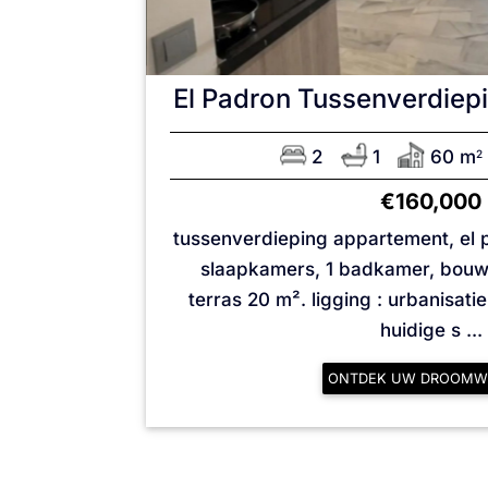
El Padron
Tussenverdiep
2
1
60 m
2
€160,000
tussenverdieping appartement, el p
slaapkamers, 1 badkamer, bouw
terras 20 m². ligging : urbanisatie
huidige s ...
ONTDEK UW DROOMW