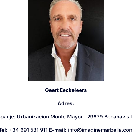
Geert Eeckeleers
Adres:
Spanje: Urbanizacion Monte Mayor I 29679 Benahavís 
Tel:
+34 691 531 911
E-mail:
info@imaginemarbella.co