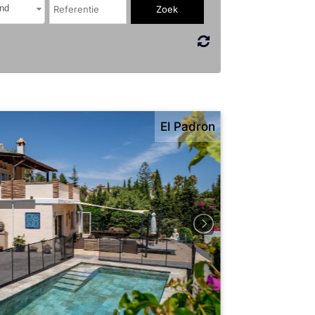
nd
El Padron