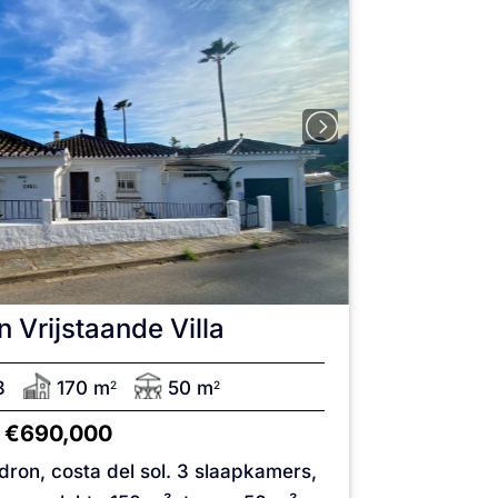
n
Vrijstaande Villa
3
170 m
50 m
2
2
€690,000
padron, costa del sol. 3 slaapkamers,