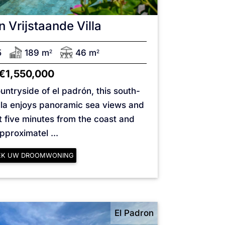
n
Vrijstaande Villa
5
189 m
46 m
2
2
€1,550,000
ountryside of el padrón, this south-
lla enjoys panoramic sea views and
st five minutes from the coast and
pproximatel ...
EK UW DROOMWONING
El Padron