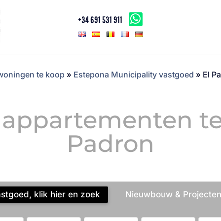
+34 691 531 911
 woningen te koop
»
Estepona Municipality vastgoed
»
El P
 appartementen te 
Padron
tgoed, klik hier en zoek
Nieuwbouw & Projecten,