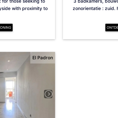
t for those seeking to
3 badkamers, bouwop
yside with proximity to
zonorientatie : zuid.
ONING
ONTD
El Padron