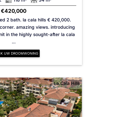
2
118 m
34 m
€420,000
ed 2 bath. la cala hills € 420,000.
 corner. amazing views. introducing
nit in the highly sought-after la cala
...
EK UW DROOMWONING
La Cala Hills