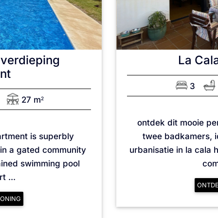
verdieping
La Cala
nt
3
27 m
2
ontdek dit mooie pe
artment is superbly
twee badkamers, i
s. in a gated community
urbanisatie in la cala h
tained swimming pool
comb
t ...
ONTD
ONING