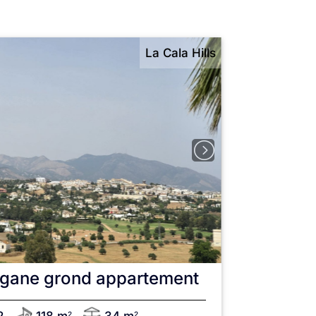
La Cala Hills
gane grond appartement
2
2