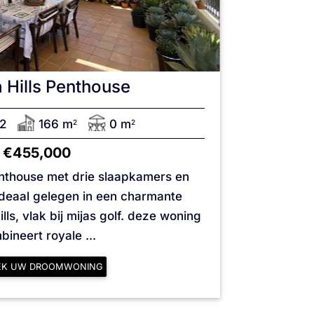
 Hills
Penthouse
2
166 m
0 m
2
2
€455,000
nthouse met drie slaapkamers en
deaal gelegen in een charmante
ills, vlak bij mijas golf. deze woning
ineert royale ...
EK UW DROOMWONING