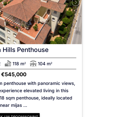
 Hills
Penthouse
2
118 m
104 m
2
2
€545,000
qm penthouse with panoramic views,
experience elevated living in this
118 sqm penthouse, ideally located
near mijas ...
EK UW DROOMWONING