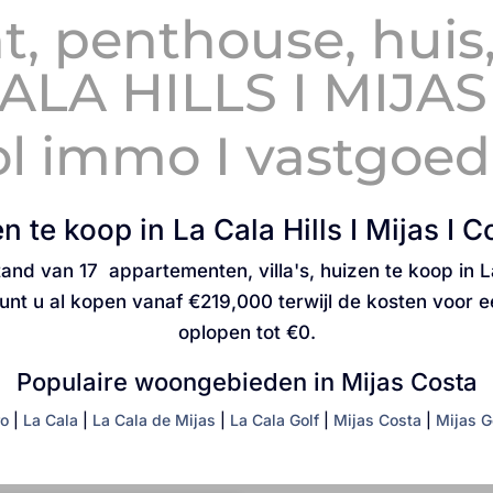
 penthouse, huis, 
CALA HILLS I MIJA
ol immo I vastgoe
 te koop in La Cala Hills I Mijas I C
d van 17 appartementen, villa's, huizen te koop in La 
kunt u al kopen vanaf
€219,000
terwijl de kosten voor ee
oplopen tot
€0
.
Populaire woongebieden in Mijas Costa
ro
|
La Cala
|
La Cala de Mijas
|
La Cala Golf
|
Mijas Costa
|
Mijas G