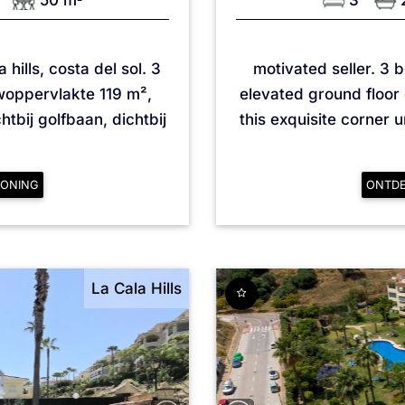
50 m
3
hills, costa del sol. 3
motivated seller. 3 b
oppervlakte 119 m²,
elevated ground floor
htbij golfbaan, dichtbij
this exquisite corner u
ONING
ONTD
La Cala Hills