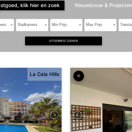
tgoed, klik hier en zoek
Nieuwbouw & Projecten,
ers
Badkamers
Min Prijs
Max Prijs
Toesta
UITGEBREID ZOEKEN
La Cala Hills