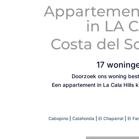
Appartement,
in LA 
Costa del S
17 woningen
Doorzoek ons woning bestan
Een appartement in La Cala Hills 
Cabopino
|
Calahonda
|
El Chaparral
|
El Fa