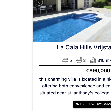
La Cala Hills
Vrijst
5
3
310 m
2
€890,000
this charming villa is located in a h
offering both convenience and comfo
situated near st. anthony's college 
ONTDEK UW DROOMW