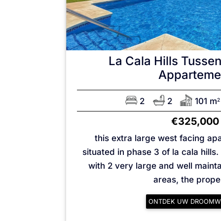
La Cala Hills
Tussen
Apparteme
2
2
101 m
2
€325,000
this extra large west facing ap
situated in phase 3 of la cala hill
with 2 very large and well main
areas, the proper
ONTDEK UW DROOMW