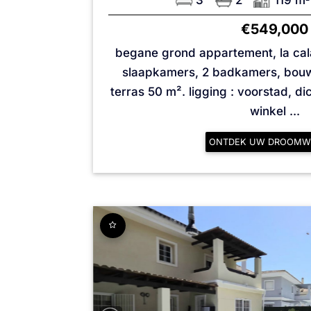
3
2
119 m
€549,000
begane grond appartement, la cala 
slaapkamers, 2 badkamers, bouw
terras 50 m². ligging : voorstad, dic
winkel ...
ONTDEK UW DROOMW