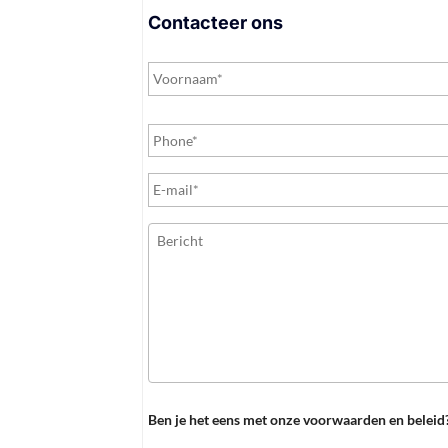
Contacteer ons
P
h
o
n
e
*
Ben je het eens met onze voorwaarden en beleid