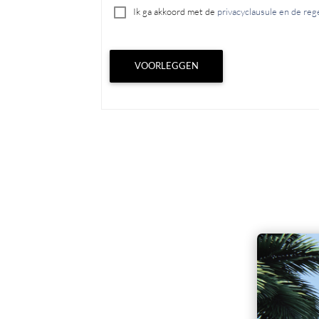
Ik ga akkoord met de
privacyclausule en de re
VOORLEGGEN