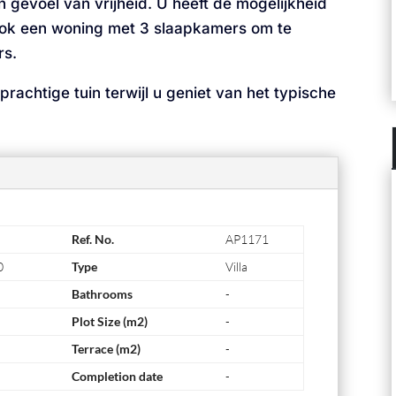
en gevoel van vrijheid. U heeft de mogelijkheid
ok een woning met 3 slaapkamers om te
rs.
rachtige tuin terwijl u geniet van het typische
Ref. No.
AP1171
0
Type
Villa
Bathrooms
-
Plot Size (m2)
-
Terrace (m2)
-
Completion date
-