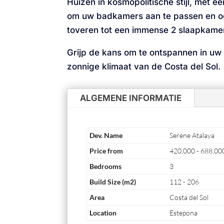
Huizen in kosmopolitische stijl, met e
om uw badkamers aan te passen en o
toveren tot een immense 2 slaapkame
Grijp de kans om te ontspannen in uw p
zonnige klimaat van de Costa del Sol.
ALGEMENE INFORMATIE
Dev. Name
Serene Atalaya
Price from
420,000 - 688,00
Bedrooms
3
Build Size (m2)
112 - 206
Area
Costa del Sol
Location
Estepona